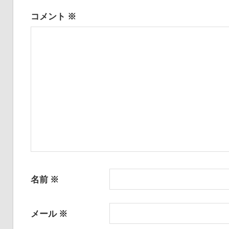
ゲ
コメント
※
ー
シ
ョ
ン
名前
※
メール
※