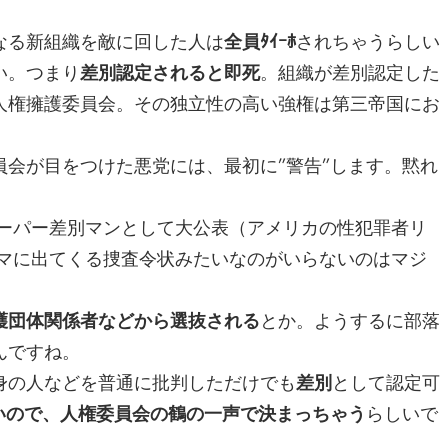
なる新組織を敵に回した人は
全員ﾀｲｰﾎ
されちゃうらしい
い。つまり
差別認定されると即死
。組織が差別認定した
人権擁護委員会。その独立性の高い強権は第三帝国にお
会が目をつけた悪党には、最初に”警告”します。黙れ
・スーパー差別マンとして大公表（アメリカの性犯罪者リ
ラマに出てくる捜査令状みたいなのがいらないのはマジ
護団体関係者などから選抜される
とか。ようするに部落
んですね。
身の人などを普通に批判しただけでも
差別
として認定可
いので、人権委員会の鶴の一声で決まっちゃう
らしいで