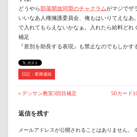
どうやら
部落開放同盟のチャクラム
がマジでザ
いいなあ人権擁護委員会、俺もはいりてえなあ
で入れてもらえないかなぁ。入れたら給料どれ
補足
『差別を助長する表現』も禁止なのでもしかす
日記・業務連絡
投
前
次
デッサン教室3回目補足
SDカード1
の
の
稿
記
記
返信を残す
ナ
事:
事:
ビ
メールアドレスが公開されることはありません。