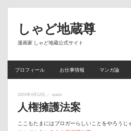
コ
ン
しゃど地蔵尊
テ
ン
漫画家 しゃど地蔵公式サイト
ツ
へ
ス
プロフィール
お仕事情報
マンガ論
キ
ッ
プ
2005年3月12日
syado
人権擁護法案
ここもたまにはブロガーらしいことをやろうじ