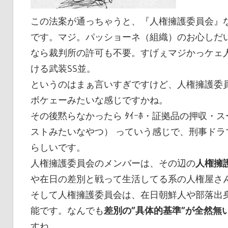
この法案が通っちゃうと、『人権擁護委員会』
です。マジ。パッショーネ（組織）のお心しだ
なら裁判所の許可も不要。すげぇマジかっケェ
ける武装SS並。
というのはまぁ言いすぎですけど、人権擁護委員
ボケェーみたいな感じですかね。
その後黙らなかったら ﾀｲｰﾎ・証拠品の押収
ストみたいなやつ） っていう感じで、刑事ド
らしいです。
人権擁護委員会のメンバーは、その辺の
人権擁
や在日の差別と戦って生活してる系の人権屋さ
そして人権擁護委員会は、在日朝鮮人や部落出
能です。なんでも
差別の”具体的基準”が全然無
すね。