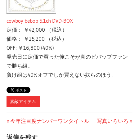
cowboy bebop 5.1ch DVD-BOX
定価：
￥42,000
（税込）
価格： ￥25,200 （税込）
OFF: ￥16,800 (40%)
発売日に定価で買った俺こそが真のビバップファン
で勝ち組。
負け組は40%オフでしか買えない奴らのほう。
素敵アイテム
投
前
次
今年注目度ナンバーワンタイトル
写真いろいろ
の
の
稿
返信を残す
記
記