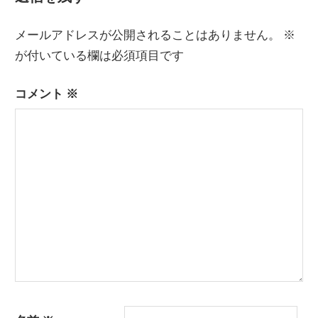
ナ
事:
事:
メールアドレスが公開されることはありません。
※
ビ
が付いている欄は必須項目です
ゲ
コメント
※
ー
シ
ョ
ン