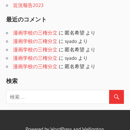
近況報告2023
最近のコメント
漫画学校の三権分立
に
匿名希望
より
漫画学校の三権分立
に
syado
より
漫画学校の三権分立
に
匿名希望
より
漫画学校の三権分立
に
syado
より
漫画学校の三権分立
に
匿名希望
より
検索
Powered by
WordPress
and
Wellington
.