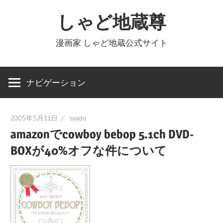
コ
しゃど地蔵尊
ン
テ
漫画家 しゃど地蔵公式サイト
ン
ツ
へ
ナビゲーション
ス
キ
2005年5月11日
syado
ッ
amazonでcowboy bebop 5.1ch DVD-
プ
BOXが40%オフな件について