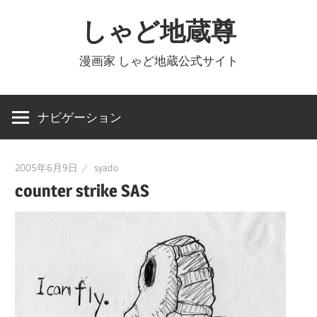
コ
しゃど地蔵尊
ン
テ
漫画家 しゃど地蔵公式サイト
ン
ツ
へ
ナビゲーション
ス
キ
2005年6月9日
syado
ッ
counter strike SAS
プ