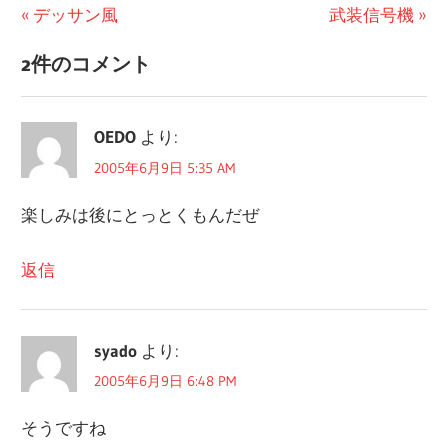
投
前
次
デッサン風
武装信号機
の
の
稿
2件のコメント
記
記
ナ
事:
事:
ビ
OEDO
より:
ゲ
2005年6月9日 5:35 AM
ー
楽しみは後にとっとくもんだぜ
シ
返信
ョ
ン
syado
より:
2005年6月9日 6:48 PM
そうですね