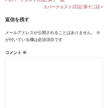
投
の
次
エバークエスト2日記 第十二話
稿
記
の
ナ
返信を残す
事:
記
ビ
事:
メールアドレスが公開されることはありません。
※
ゲ
が付いている欄は必須項目です
ー
コメント
※
シ
ョ
ン