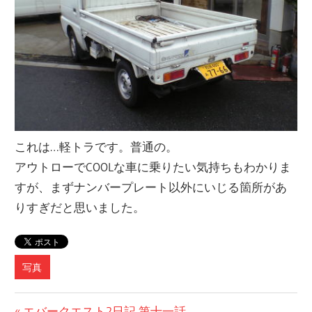
これは…軽トラです。普通の。
アウトローでCOOLな車に乗りたい気持ちもわかりま
すが、まずナンバープレート以外にいじる箇所があ
りすぎだと思いました。
写真
前
エバークエスト2日記 第十一話