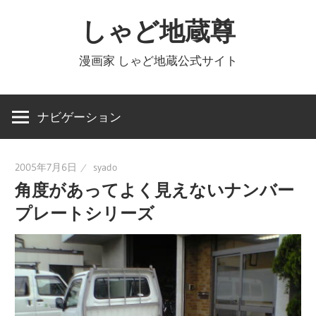
コ
しゃど地蔵尊
ン
テ
漫画家 しゃど地蔵公式サイト
ン
ツ
へ
ナビゲーション
ス
キ
2005年7月6日
syado
ッ
角度があってよく見えないナンバー
プ
プレートシリーズ