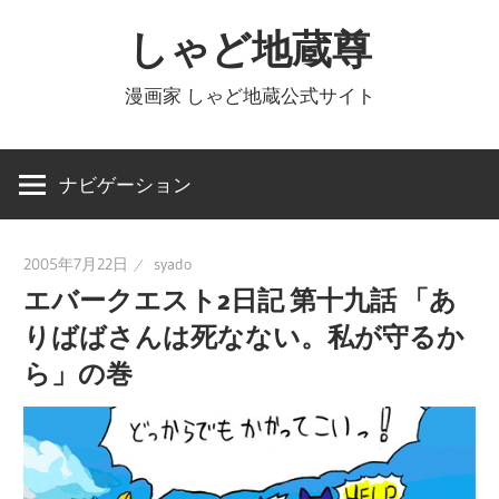
コ
しゃど地蔵尊
ン
テ
漫画家 しゃど地蔵公式サイト
ン
ツ
へ
ナビゲーション
ス
キ
2005年7月22日
syado
ッ
エバークエスト2日記 第十九話 「あ
プ
りばばさんは死なない。私が守るか
ら」の巻