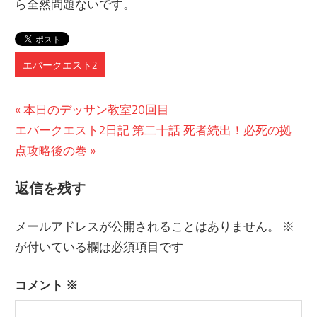
ら全然問題ないです。
エバークエスト2
投
前
本日のデッサン教室20回目
次
の
エバークエスト2日記 第二十話 死者続出！必死の拠
稿
の
記
点攻略後の巻
ナ
記
事:
返信を残す
ビ
事:
ゲ
メールアドレスが公開されることはありません。
※
ー
が付いている欄は必須項目です
シ
コメント
※
ョ