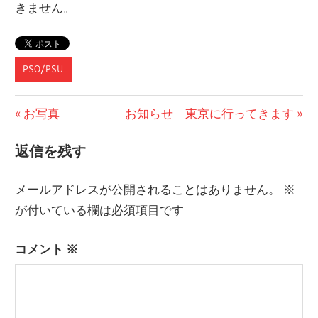
きません。
PSO/PSU
投
前
次
お写真
お知らせ 東京に行ってきます
の
の
稿
返信を残す
記
記
ナ
事:
事:
メールアドレスが公開されることはありません。
※
ビ
が付いている欄は必須項目です
ゲ
コメント
※
ー
シ
ョ