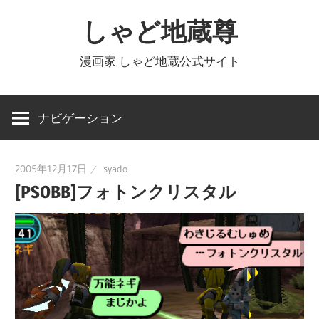
コ
しゃど地蔵尊
ン
テ
漫画家 しゃど地蔵公式サイト
ン
ツ
へ
ナビゲーション
ス
キ
2005年12月17日
syado
ッ
[PSOBB]フォトンクリスタル
プ