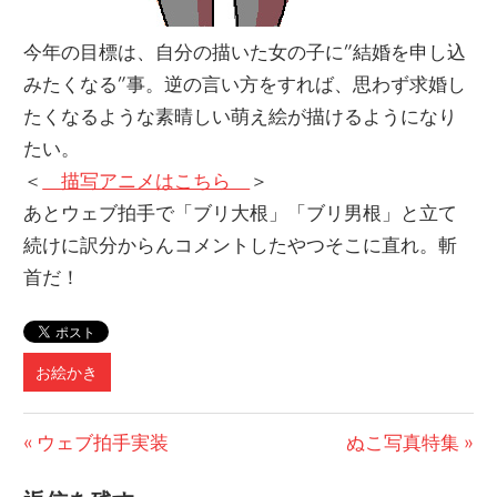
今年の目標は、自分の描いた女の子に”結婚を申し込
みたくなる”事。逆の言い方をすれば、思わず求婚し
たくなるような素晴しい萌え絵が描けるようになり
たい。
＜
描写アニメはこちら
＞
あとウェブ拍手で「ブリ大根」「ブリ男根」と立て
続けに訳分からんコメントしたやつそこに直れ。斬
首だ！
お絵かき
投
前
次
ウェブ拍手実装
ぬこ写真特集
の
の
稿