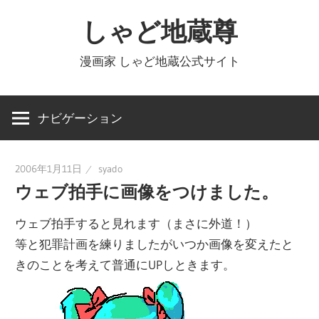
コ
しゃど地蔵尊
ン
テ
漫画家 しゃど地蔵公式サイト
ン
ツ
へ
ナビゲーション
ス
キ
2006年1月11日
syado
ッ
ウェブ拍手に画像をつけました。
プ
ウェブ拍手すると見れます（まさに外道！）
等と犯罪計画を練りましたがいつか画像を変えたと
きのことを考えて普通にUPしときます。