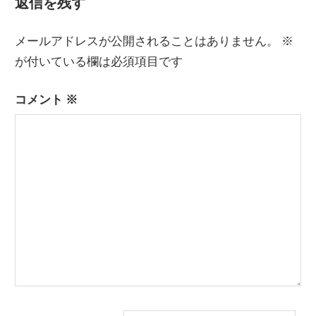
返信を残す
記
記
ナ
事:
事:
メールアドレスが公開されることはありません。
※
ビ
が付いている欄は必須項目です
ゲ
コメント
※
ー
シ
ョ
ン