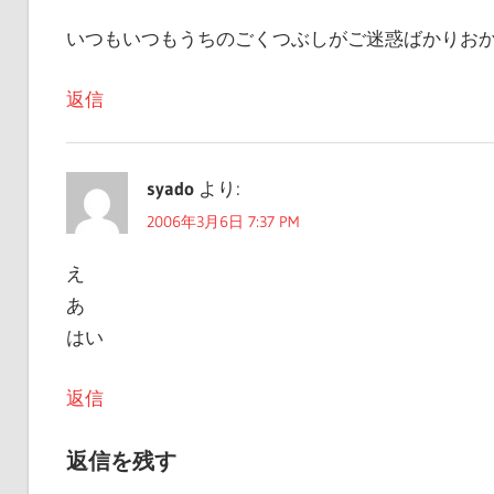
ー
いつもいつもうちのごくつぶしがご迷惑ばかりお
シ
返信
ョ
ン
syado
より:
2006年3月6日 7:37 PM
え
あ
はい
返信
返信を残す