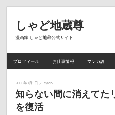
コ
ン
しゃど地蔵尊
テ
ン
漫画家 しゃど地蔵公式サイト
ツ
へ
ス
プロフィール
お仕事情報
マンガ論
キ
ッ
プ
2006年3月5日
syado
知らない間に消えてたリン
を復活