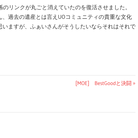
H関係のリンクが丸ごと消えていたのを復活させました。
ん、過去の遺産とは言えUOコミュニティの貴重な文化
思いますが、ふぁいさんがそうしたいならそれはそれで
次
[MOE] BestGoodと決闘
の
記
事: