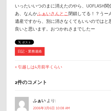
いったいいつのまに消えたのやら、UOFLAS
あ、なんか
ふぁいさんとこ
閉鎖してる！？うー
遺産ですから、別に消さなくてもいいのではと
良いと思います。おつかれさまでしたー
日記・業務連絡
投
前
引越しは4月前半くらい
の
稿
記
2件のコメント
ナ
事:
ビ
ふぁい
より:
ゲ
2006年3月6日 10:08 AM