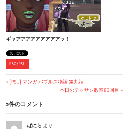
ギャアアアアアアアアアッ！
PSO/PSU
投
前
[PSU] マンガ バブルス物語 第九話
の
次
本日のデッサン教室80回目
稿
記
の
ナ
2件のコメント
事:
記
ビ
事:
ばにら
より:
ゲ