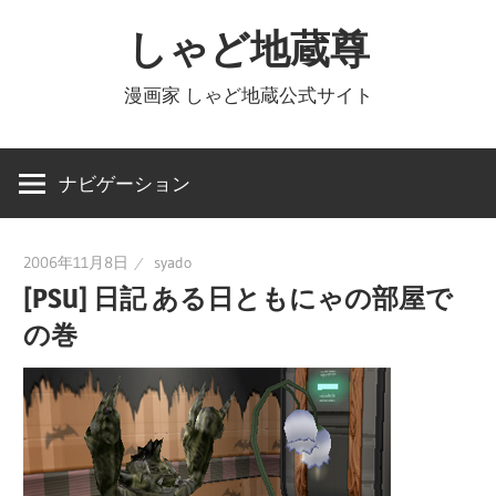
コ
しゃど地蔵尊
ン
テ
漫画家 しゃど地蔵公式サイト
ン
ツ
へ
ナビゲーション
ス
キ
2006年11月8日
syado
ッ
[PSU] 日記 ある日ともにゃの部屋で
プ
の巻