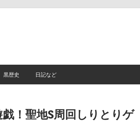
黒歴史
日記など
闇の遊戯！聖地S周回しりとりゲ