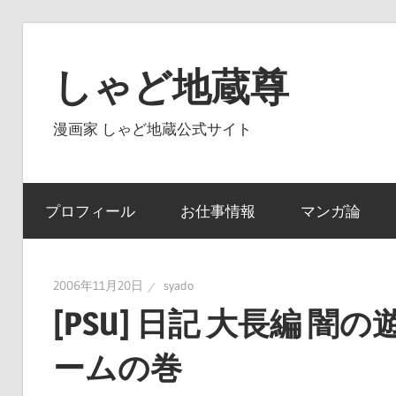
コ
ン
しゃど地蔵尊
テ
ン
漫画家 しゃど地蔵公式サイト
ツ
へ
ス
プロフィール
お仕事情報
マンガ論
キ
ッ
プ
2006年11月20日
syado
[PSU] 日記 大長編 
ームの巻