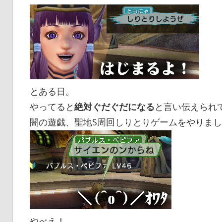
とある日。
やってると
絶対ぐだぐだになる
と言い伝えられ
闇の遊戯、聖地S周回しりとりゲームをやりま
やべえ！