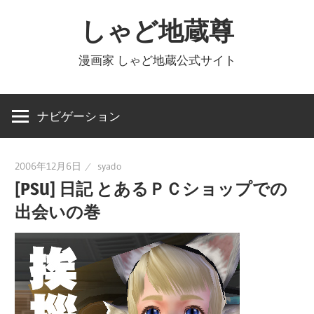
コ
しゃど地蔵尊
ン
テ
漫画家 しゃど地蔵公式サイト
ン
ツ
へ
ナビゲーション
ス
キ
2006年12月6日
syado
ッ
[PSU] 日記 とあるＰＣショップでの
プ
出会いの巻