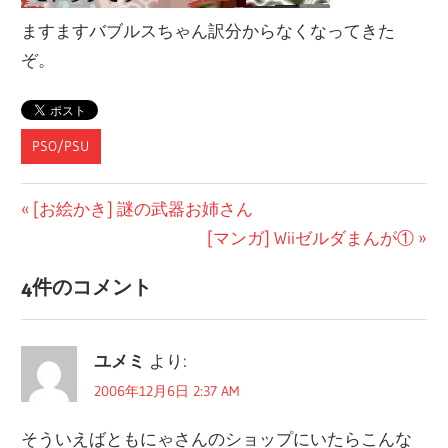
ますますバブルスちゃん訳分からなくなってきた
ぞ。
PSO/PSU
投
前
[お絵かき] 謎の武器お姉さん
の
次
[マンガ] Wiiゼルダまんが①
稿
記
の
ナ
4件のコメント
事:
記
ビ
事:
ユメミ
より:
ゲ
2006年12月6日 2:37 AM
ー
そういえばともにゃさんのショップにいたらこんな
シ