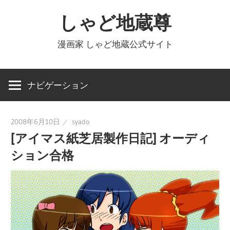
コ
しゃど地蔵尊
ン
テ
漫画家 しゃど地蔵公式サイト
ン
ツ
へ
ナビゲーション
ス
キ
2008年6月10日
syado
ッ
[アイマス紙芝居製作日記] オーディ
プ
ション合格