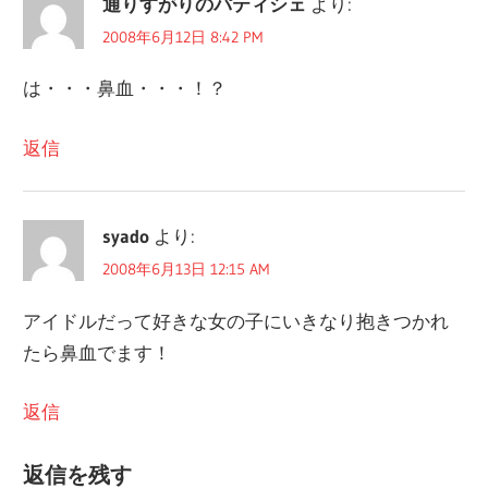
通りすがりのパティシェ
より:
ー
2008年6月12日 8:42 PM
シ
は・・・鼻血・・・！？
ョ
ン
返信
syado
より:
2008年6月13日 12:15 AM
アイドルだって好きな女の子にいきなり抱きつかれ
たら鼻血でます！
返信
返信を残す