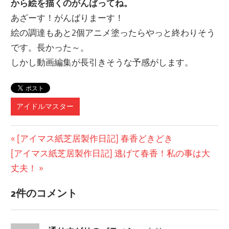
から絵を描くのがんばってね。
あざーす！がんばりまーす！
絵の調達もあと2個アニメ塗ったらやっと終わりそう
です。長かった～。
しかし動画編集が長引きそうな予感がします。
アイドルマスター
投
前
[アイマス紙芝居製作日記] 春香どきどき
次
の
[アイマス紙芝居製作日記] 逃げて春香！私の事は大
稿
の
記
丈夫！
ナ
記
事:
2件のコメント
ビ
事:
ゲ