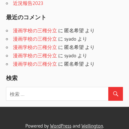
近況報告2023
最近のコメント
漫画学校の三権分立
に
匿名希望
より
漫画学校の三権分立
に
syado
より
漫画学校の三権分立
に
匿名希望
より
漫画学校の三権分立
に
syado
より
漫画学校の三権分立
に
匿名希望
より
検索
Powered by
WordPress
and
Wellington
.