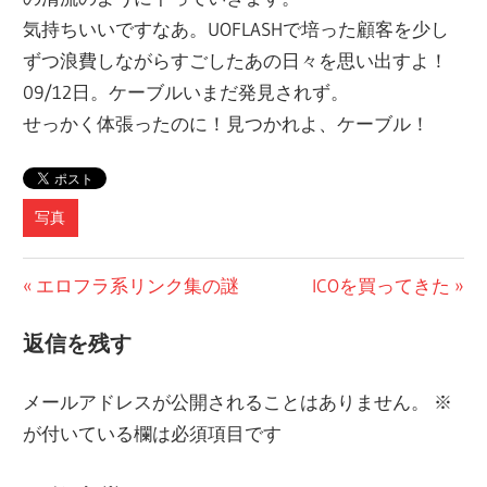
気持ちいいですなあ。UOFLASHで培った顧客を少し
ずつ浪費しながらすごしたあの日々を思い出すよ！
09/12日。ケーブルいまだ発見されず。
せっかく体張ったのに！見つかれよ、ケーブル！
写真
投
前
次
エロフラ系リンク集の謎
ICOを買ってきた
の
の
稿
返信を残す
記
記
ナ
事:
事:
メールアドレスが公開されることはありません。
※
ビ
が付いている欄は必須項目です
ゲ