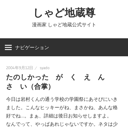
コ
しゃど地蔵尊
ン
テ
漫画家 しゃど地蔵公式サイト
ン
ツ
へ
ナビゲーション
ス
キ
2004年9月12日
syado
ッ
たのしかった が く え ん
プ
さ い（合掌）
今日は岩村くんの通う学校の学園祭にあそびにいき
ました。こんなヒッキーがね、まさかね、あんな格
好でね…。まぁ、詳細は後日お知らせしますよ。
なんでって、やっぱあれじゃないですか。ネタは少