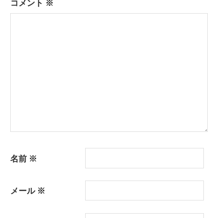
コメント
※
ー
シ
ョ
ン
名前
※
メール
※