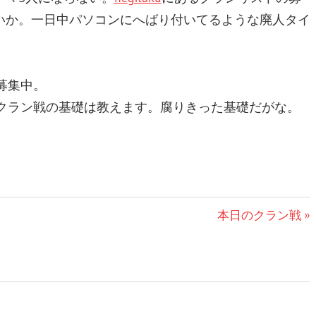
いか。一日中パソコンにへばり付いてるような廃人タイ
募集中。
。クラン戦の基礎は教えます。腐りきった基礎だがな。
次
本日のクラン戦
の
記
事: