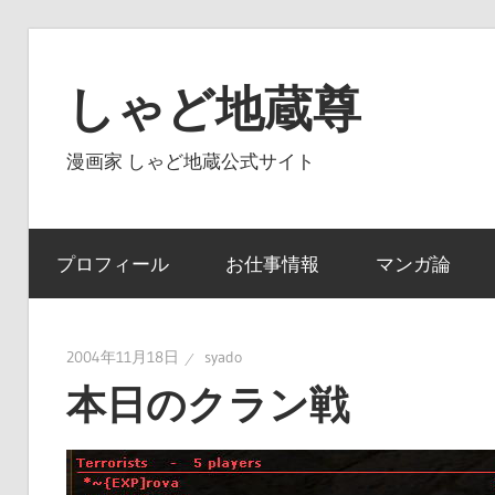
コ
ン
しゃど地蔵尊
テ
ン
漫画家 しゃど地蔵公式サイト
ツ
へ
ス
プロフィール
お仕事情報
マンガ論
キ
ッ
プ
2004年11月18日
syado
本日のクラン戦