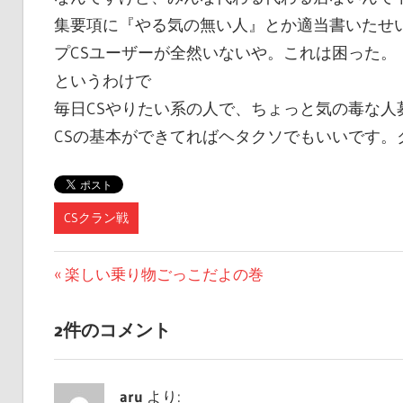
集要項に『やる気の無い人』とか適当書いたせ
プCSユーザーが全然いないや。これは困った。
というわけで
毎日CSやりたい系の人で、ちょっと気の毒な人
CSの基本ができてればヘタクソでもいいです
CSクラン戦
投
前
楽しい乗り物ごっこだよの巻
の
稿
記
2件のコメント
ナ
事:
ビ
aru
より: