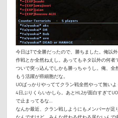
今日はTで全勝だったので、勝ちました。俺以
作戦とか全然ねえし。あってもネタ以外の何者で
ついで突っ込んでしかも勝っちゃうし。俺、全
もう活躍が癌細胞だな。
UOばっかりやっててクラン戦全然やって無い
4日ぶりくらいかしら。あとHL2が面白すぎて
で止まってるな…
なんか最近、クラン戦しようにもメンバーが足り
なんですけど、みんな代わる代わる居ないんで