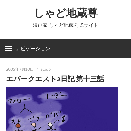
コ
しゃど地蔵尊
ン
テ
漫画家 しゃど地蔵公式サイト
ン
ツ
へ
ナビゲーション
ス
キ
2005年7月10日
syado
ッ
エバークエスト2日記 第十三話
プ