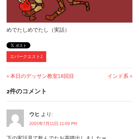
めでたしめでたし（実話）
エバークエスト2
投
前
次
本日のデッサン教室18回目
インド系
の
の
稿
2件のコメント
記
記
ナ
事:
事:
ビ
ウヒ
より:
ゲ
2005年7月11日 11:09 PM
ー
下の実話見て飲んでたお茶噴出しましたｗ