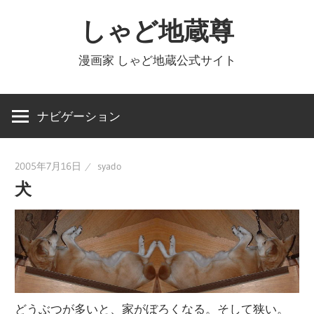
コ
しゃど地蔵尊
ン
テ
漫画家 しゃど地蔵公式サイト
ン
ツ
へ
ナビゲーション
ス
キ
2005年7月16日
syado
ッ
犬
プ
どうぶつが多いと、家がぼろくなる。そして狭い。