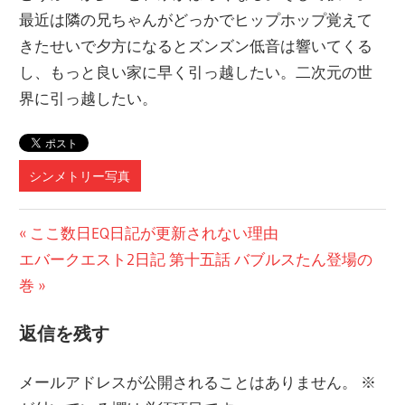
最近は隣の兄ちゃんがどっかでヒップホップ覚えて
きたせいで夕方になるとズンズン低音は響いてくる
し、もっと良い家に早く引っ越したい。二次元の世
界に引っ越したい。
シンメトリー写真
投
前
ここ数日EQ日記が更新されない理由
次
の
エバークエスト2日記 第十五話 バブルスたん登場の
稿
の
記
巻
ナ
記
事:
返信を残す
ビ
事:
ゲ
メールアドレスが公開されることはありません。
※