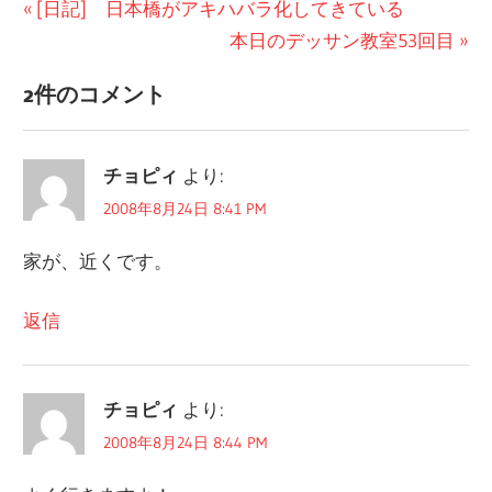
投
前
[日記] 日本橋がアキハバラ化してきている
の
次
本日のデッサン教室53回目
稿
記
の
ナ
2件のコメント
事:
記
ビ
事:
チョピィ
より:
ゲ
2008年8月24日 8:41 PM
ー
家が、近くです。
シ
ョ
返信
ン
チョピィ
より:
2008年8月24日 8:44 PM