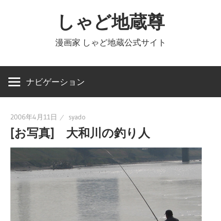
コ
しゃど地蔵尊
ン
テ
漫画家 しゃど地蔵公式サイト
ン
ツ
へ
ナビゲーション
ス
キ
2006年4月11日
syado
ッ
[お写真] 大和川の釣り人
プ