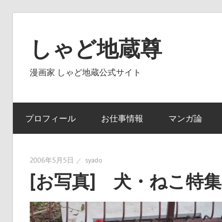
コ
ン
しゃど地蔵尊
テ
ン
漫画家 しゃど地蔵公式サイト
ツ
へ
ス
プロフィール
お仕事情報
マンガ論
キ
ッ
プ
2006年5月5日
syado
[お写真] 犬・ねこ特集