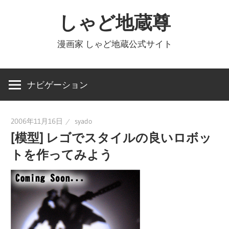
コ
しゃど地蔵尊
ン
テ
漫画家 しゃど地蔵公式サイト
ン
ツ
へ
ナビゲーション
ス
キ
2006年11月16日
syado
ッ
[模型] レゴでスタイルの良いロボッ
プ
トを作ってみよう