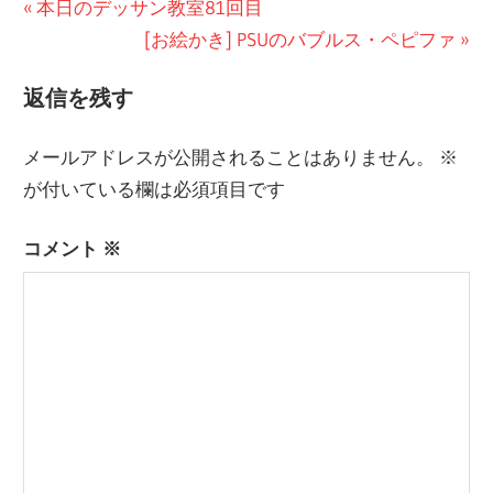
投
前
本日のデッサン教室81回目
の
次
[お絵かき] PSUのバブルス・ペピファ
稿
記
の
ナ
返信を残す
事:
記
ビ
事:
メールアドレスが公開されることはありません。
※
ゲ
が付いている欄は必須項目です
ー
コメント
※
シ
ョ
ン