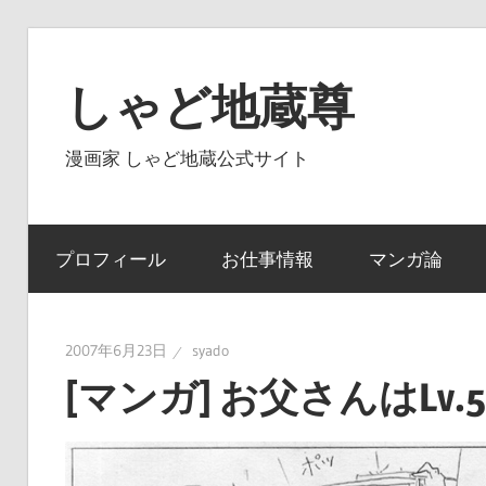
コ
ン
しゃど地蔵尊
テ
ン
漫画家 しゃど地蔵公式サイト
ツ
へ
ス
プロフィール
お仕事情報
マンガ論
キ
ッ
プ
2007年6月23日
syado
[マンガ] お父さんはLv.5