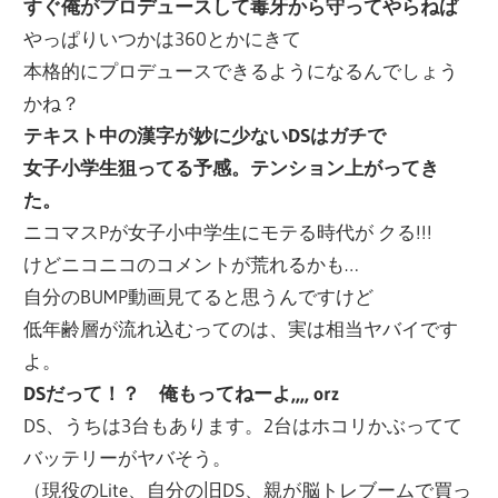
すぐ俺がプロデュースして毒牙から守ってやらねば
やっぱりいつかは360とかにきて
本格的にプロデュースできるようになるんでしょう
かね？
テキスト中の漢字が妙に少ないDSはガチで
女子小学生狙ってる予感。テンション上がってき
た。
ニコマスPが女子小中学生にモテる時代が クる!!!
けどニコニコのコメントが荒れるかも…
自分のBUMP動画見てると思うんですけど
低年齢層が流れ込むってのは、実は相当ヤバイです
よ。
DSだって！？ 俺もってねーよ,,,, orz
DS、うちは3台もあります。2台はホコリかぶってて
バッテリーがヤバそう。
（現役のLite、自分の旧DS、親が脳トレブームで買っ