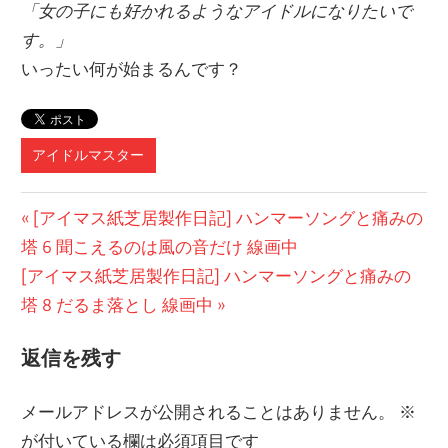
「女の子にも好かれるようなアイドルになりたいで
す。」
いったい何が始まるんです？
アイドルマスター
投
前
[アイマス紙芝居製作日記] ハンマーソングと痛みの
の
塔 6 聞こえるのは風の音だけ 線画中
稿
次
記
[アイマス紙芝居製作日記] ハンマーソングと痛みの
ナ
の
事:
塔 8 だるま落とし 線画中
ビ
記
返信を残す
事:
ゲ
ー
メールアドレスが公開されることはありません。
※
が付いている欄は必須項目です