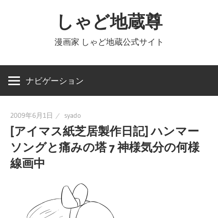
コ
しゃど地蔵尊
ン
テ
漫画家 しゃど地蔵公式サイト
ン
ツ
へ
ナビゲーション
ス
キ
2009年6月1日
syado
ッ
[アイマス紙芝居製作日記] ハンマー
プ
ソングと痛みの塔 7 神様気分の何様
線画中