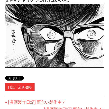
父さんとドリクラに行けばいいさ。
日記・業務連絡
投
前
[漫画製作日記] 雨乞い製作中 7
の
次