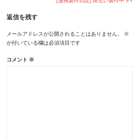
[漫画製作日記] 雨乞い製作中 9
稿
記
の
ナ
返信を残す
事:
記
ビ
事:
メールアドレスが公開されることはありません。
※
ゲ
が付いている欄は必須項目です
ー
コメント
※
シ
ョ
ン