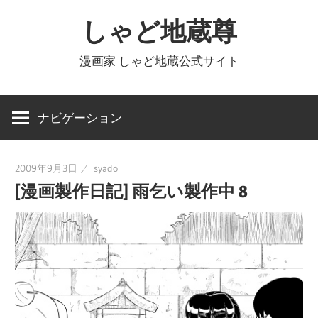
コ
しゃど地蔵尊
ン
テ
漫画家 しゃど地蔵公式サイト
ン
ツ
へ
ナビゲーション
ス
キ
2009年9月3日
syado
ッ
[漫画製作日記] 雨乞い製作中 8
プ