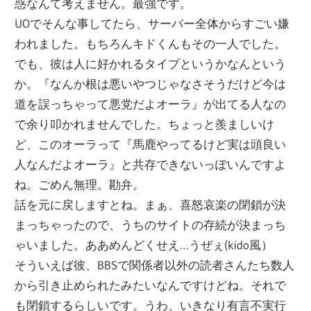
惑なんて考えません。最強です。
UOでそんな事してたら、サーバー全体からすごい嫌
われました。もちろんキドくんもその一人でした。
でも、彼は人に好かれるタイプというかなんという
か。『なんか根は悪いやつじゃなさそうだけど今は
道を誤っちゃって悪党だよオーラ』が出てる人なの
で余り叩かれませんでした。ちょっと羨ましいけ
ど、このオーラって『馬鹿やってるけど実は頭良い
人なんだよオーラ』と共存できないっぽいんですよ
ね。ごめん無理。勘弁。
話を元に戻しますとね。まぁ、喜怒哀楽の閉鎖が決
まっちゃったので、うちのサイトの存続が決まっち
ゃいました。ああめんどくせえ…うぜぇ(kido風）
そういえば彼、BBSで関係者以外の読者さんたち数人
から引き止められたみたいなんですけどね。それで
も閉鎖するらしいです。うわ、いきなり有言不実行