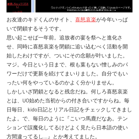
お友達のキドくんのサイト、
喜怒哀楽
が今年いっぱ
いで閉鎖するそうです。
思い起こせば一年前。追放者の宴を祭へと進化さ
せ、同時に喜怒哀楽を閉鎖に追い込むべく活動を開
始したわけですが、ついにその念願が叶いました。
マジ。今日という日まで、根も葉もない憎しみのパ
ワーだけで更新を続けてまいりました。自分でもい
ったい何をやっているのかよく分かりません。
しかしいざ閉鎖となると残念だね。何しろ喜怒哀楽
とは、UO始めた当初からの付き合いですからね。毎
日毎日、kido日記とリアル日記をチェックしてきまし
たよ。で、毎日のように『こいつ馬鹿だなあ。テン
ションで誤魔化してるけどよく見たら日本語の使い
方間違ってるし…』とか考えてました。