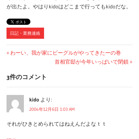
が出たよ。やはりkidoはどこまで行ってもkidoだな。
日記・業務連絡
投
前
わーい、我が家にビーグルがやってきたーの巻
の
次
首相官邸が今年いっぱいで閉鎖
稿
記
の
ナ
3件のコメント
事:
記
ビ
事:
kido
より:
ゲ
2004年12月6日 1:03 AM
ー
それがひきとめられてはねえんだよなｔｔ
シ
ョ