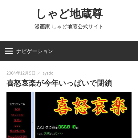
コ
しゃど地蔵尊
ン
テ
漫画家 しゃど地蔵公式サイト
ン
ツ
へ
ナビゲーション
ス
キ
2004年12月5日
syado
ッ
喜怒哀楽が今年いっぱいで閉鎖
プ