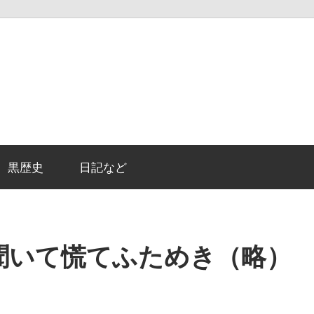
黒歴史
日記など
と聞いて慌てふためき（略）