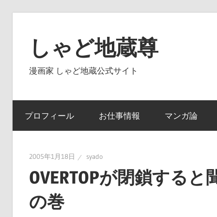
コ
ン
しゃど地蔵尊
テ
ン
漫画家 しゃど地蔵公式サイト
ツ
へ
ス
プロフィール
お仕事情報
マンガ論
キ
ッ
プ
2005年1月18日
syado
OVERTOPが閉鎖する
の巻