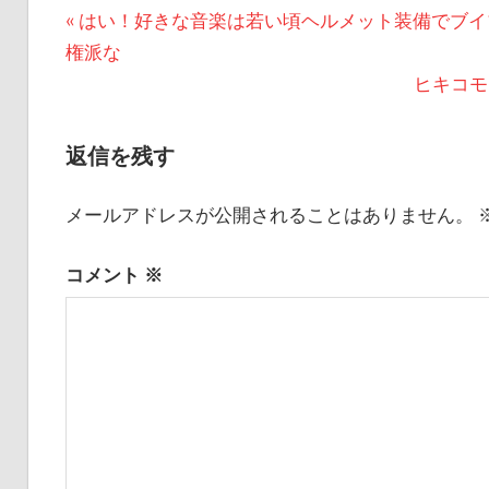
投
前
はい！好きな音楽は若い頃ヘルメット装備でブイ
の
権派な
稿
記
次
ヒキコモ
ナ
事:
の
ビ
記
返信を残す
事:
ゲ
メールアドレスが公開されることはありません。
ー
シ
コメント
※
ョ
ン