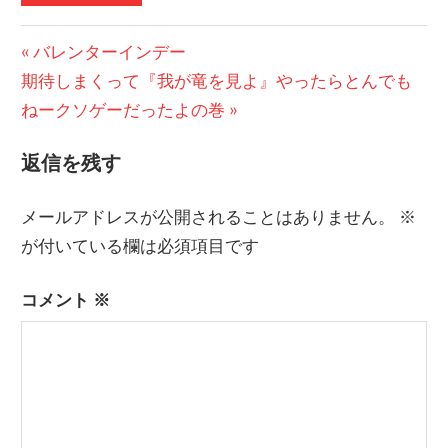
投
前
バレンターインデー
次
の
期待しまくって『我が竜を見よ』やったらとんでも
稿
の
記
ねークソゲーだったよの巻
ナ
記
事:
返信を残す
ビ
事:
ゲ
メールアドレスが公開されることはありません。
※
ー
が付いている欄は必須項目です
シ
コメント
※
ョ
ン