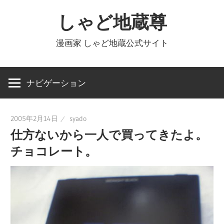
コ
しゃど地蔵尊
ン
テ
漫画家 しゃど地蔵公式サイト
ン
ツ
へ
ナビゲーション
ス
キ
2005年2月14日
syado
ッ
仕方ないから一人で買ってきたよ。
プ
チョコレート。