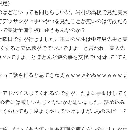
限定）
のはどこいっても同じらしいな。岩村の高校で見た美大
でデッサンが上手いやつを見たことが無いのは何故だろ
いで美術予備学校に通うもんなのか？
土曜日ですが行きました。本日の先生は中年男先生と美
暗くすると立体感がでていいですよ」と言われ、美人先
いいですよ」とほとんど逆の事を交代でいわれて”てん
かって話されると息できねえｗｗｗｗ死ぬｗｗｗｗｗま
シアドバイスしてくれるのですが、たまに手助けしてく
初心者には厳しいんじゃないかと思いました。詰め込み
れくらいでも丁度よくやっていけますが…あのスピード
上達しない（もう何ヶ月も初期の俺くらいのまま）かわ