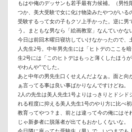
もはや俺のデッサンも若手最有力候補。（男性
つか、美大受験で女に化け物染みたやつがいる
受験するって女の子もクソ上手かった。逆に男
う。まともな男なら「絵画教室」なんていかな
今日は前回木曜日寝坊していけなかったので、
人先生2号。中年男先生には「ヒトデのここを
生2号には「このヒトデはもっと薄くしたほうが
やわんや”でした。
あと中年の男先生口くせえんだよなぁ。面と向
ぁ言ってる事は良い事ばかりなんですけどね。
2人の先生は美人先生1号よりはっきりとドシド
れる程度に抑える美人先生1号のやり方に比べ
教育ってやつ？ま、前とは違って今の俺にはそ
じゃ新参者に脱落者が出てもおかしくないな。
今日隣に座ってた受験生（男）で、いつまでも