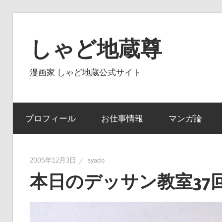
コ
ン
しゃど地蔵尊
テ
ン
漫画家 しゃど地蔵公式サイト
ツ
へ
ス
プロフィール
お仕事情報
マンガ論
キ
ッ
プ
2005年12月3日
syado
本日のデッサン教室37