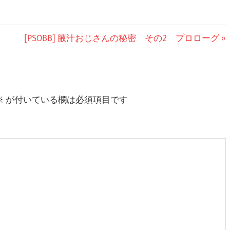
次
[PSOBB] 腋汁おじさんの秘密 その2 プロローグ
の
記
事:
※
が付いている欄は必須項目です