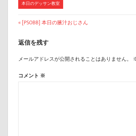
本日のデッサン教室
投
前
[PSOBB] 本日の腋汁おじさん
の
稿
記
返信を残す
ナ
事:
ビ
メールアドレスが公開されることはありません。
ゲ
コメント
※
ー
シ
ョ
ン