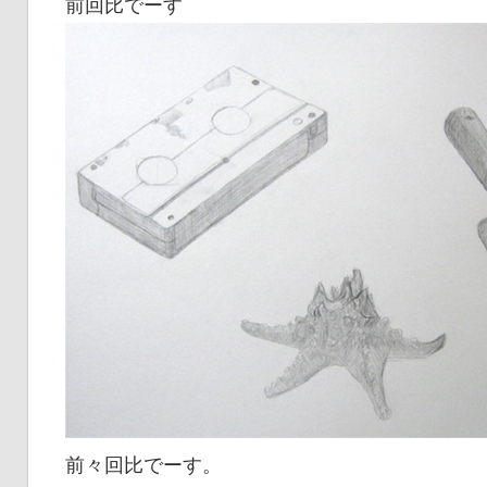
前回比でーす
前々回比でーす。