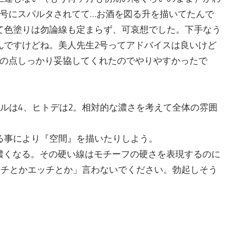
2号にスパルタされてて…お酒を図る升を描いてたんで
て色塗りは勿論線も定まらず、可哀想でした。下手なう
んですけどね。美人先生2号ってアドバイスは良いけど
その点しっかり妥協してくれたのでやりやすかったで
ルは4、ヒトデは2。相対的な濃さを考えて全体の雰囲
る事により『空間』を描いたりしよう。
濃くなる。その硬い線はモチーフの硬さを表現するのに
ッチとかエッチとか」言わないでください。勃起しそう