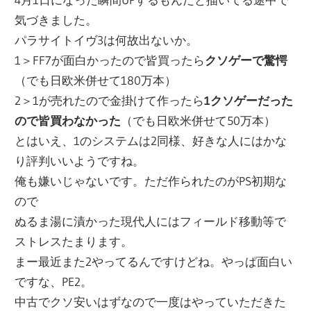
気づきました。
パラサイトイヴ3は何故出ないか。
1＞FF7が面白かったので皆買ったら
クソゲーで驚愕
（でも日欧米併せて180万本）
2＞1が売れたので金掛けて作ったら
1クソゲーだった
ので皆買わなかった
（でも日欧米併せて50万本）
とはいえ、1のシステムは2同様、好きな人にはかな
り評判いいようですね。
俺も嫌いじゃないです。ただ作られたのがPS初期な
ので
ぬるま湯に漬かった現代人にはフィールド移動等で
ストレスたまります。
まー最近また2やってるんですけどね。やっぱ面白い
ですな、PE2。
中古でクソ安いはずなので一度はやっていただきた