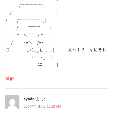
√￣￣￣￣￣＼
/￣ |
/ /￣￣￣￣￣＼|
| / ￣￣￣ |
| ／ ”｀＼ ￣￣/´” |
| / -･=＼ /=･- |
(6 ,,ﾉ( ､_, )。、,, | えっ！？ なにそれ
| -=ﾆ=- _ |
| ｀ﾆﾆ´ |
返信
syado
より:
2007年4月4日 12:10 AM