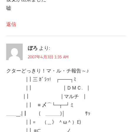
嘘
返信
ぼろ
より:
2007年4月3日 1:35 AM
クターどっきり！マ・ル・チ報告～♪
|┃三 ｶﾞﾗｯ! ┌───┐ﾐ
|┃ | ＤＭＣ. |
|┃ | マルチ |
|┃ ≡ 〆⌒└─┬─┘ミ
＿＿__.|┃ ( ＿＿＿)│ ｻｯ
|┃= （＿》 ＾ω＾）E)
|┃ ≡⊂ ノ