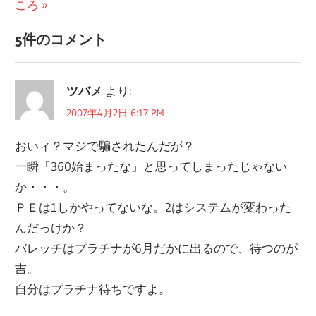
の
記
ころ
ナ
記
事:
5件のコメント
ビ
事:
ゲ
ツバメ
より:
ー
2007年4月2日 6:17 PM
シ
おいィ？マジで騙されたんだが？
ョ
一瞬「360始まったな」と思ってしまったじゃない
ン
か・・・。
ＰＥは1しかやってないな。2はシステムが変わった
んだっけか？
バレッチはプラチナが6月だかに出るので、待つのが
吉。
自分はプラチナ待ちですよ。