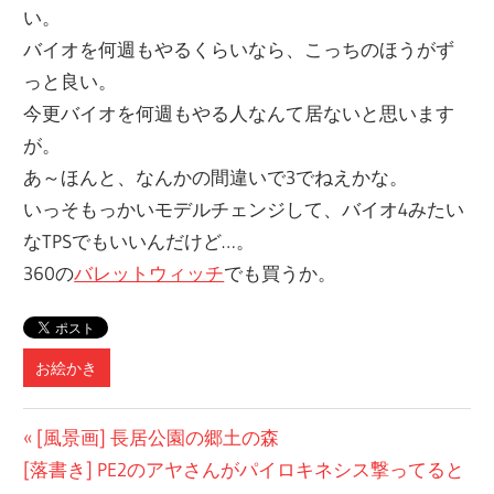
い。
バイオを何週もやるくらいなら、こっちのほうがず
っと良い。
今更バイオを何週もやる人なんて居ないと思います
が。
あ～ほんと、なんかの間違いで3でねえかな。
いっそもっかいモデルチェンジして、バイオ4みたい
なTPSでもいいんだけど…。
360の
バレットウィッチ
でも買うか。
お絵かき
投
前
[風景画] 長居公園の郷土の森
次
の
[落書き] PE2のアヤさんがパイロキネシス撃ってると
稿