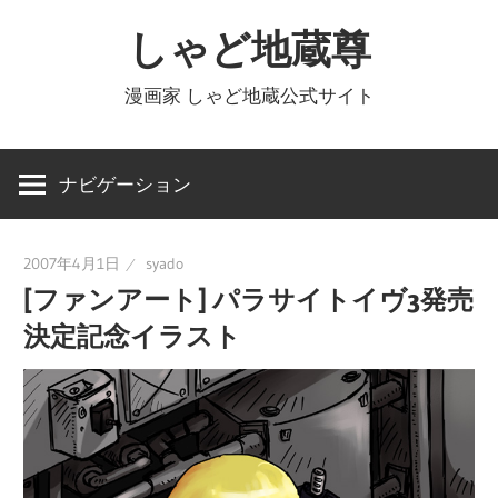
コ
しゃど地蔵尊
ン
テ
漫画家 しゃど地蔵公式サイト
ン
ツ
へ
ナビゲーション
ス
キ
2007年4月1日
syado
ッ
[ファンアート] パラサイトイヴ3発売
プ
決定記念イラスト