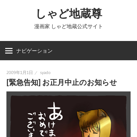
コ
しゃど地蔵尊
ン
テ
漫画家 しゃど地蔵公式サイト
ン
ツ
へ
ナビゲーション
ス
キ
2009年1月1日
syado
ッ
[緊急告知] お正月中止のお知らせ
プ