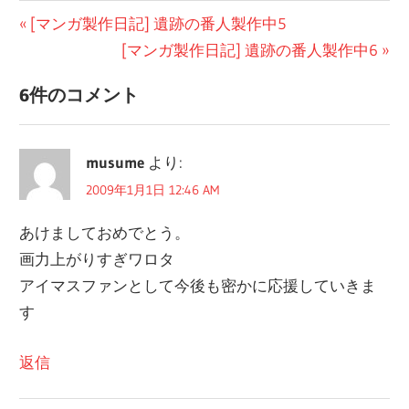
投
前
[マンガ製作日記] 遺跡の番人製作中5
の
次
[マンガ製作日記] 遺跡の番人製作中6
稿
記
の
ナ
6件のコメント
事:
記
ビ
事:
musume
より:
ゲ
2009年1月1日 12:46 AM
ー
あけましておめでとう。
シ
画力上がりすぎワロタ
ョ
アイマスファンとして今後も密かに応援していきま
ン
す
返信