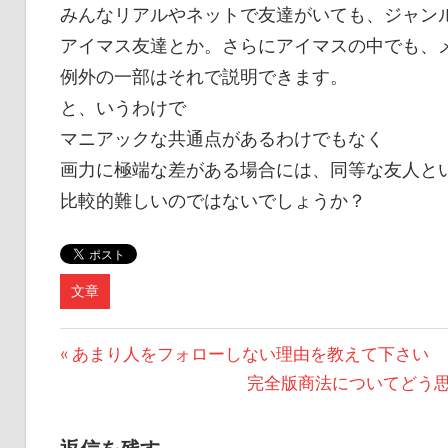
みんなリアルやネットで友達がいても、ジャン
アイマス友達とか。さらにアイマスの中でも、
例外の一部はそれで説明できます。
と、いうわけで
マニアックな共通点があるわけでもなく
画力に極端な差がある場合には、同等な友人と
比較的難しいのではないでしょうか？
文章
投
前
あまり人をフォローしない理由を教えて下さい しゃどP 
の
次
完全版商法についてどう思います
稿
記
の
ナ
事:
記