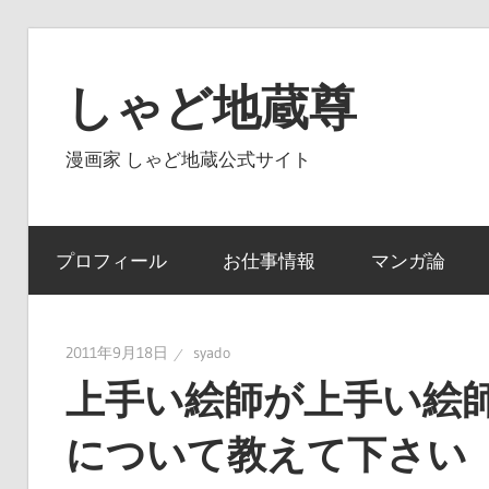
コ
ン
しゃど地蔵尊
テ
ン
漫画家 しゃど地蔵公式サイト
ツ
へ
ス
プロフィール
お仕事情報
マンガ論
キ
ッ
プ
2011年9月18日
syado
上手い絵師が上手い絵
について教えて下さい 