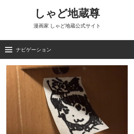
コ
しゃど地蔵尊
ン
テ
漫画家 しゃど地蔵公式サイト
ン
ツ
へ
ナビゲーション
ス
キ
ッ
プ