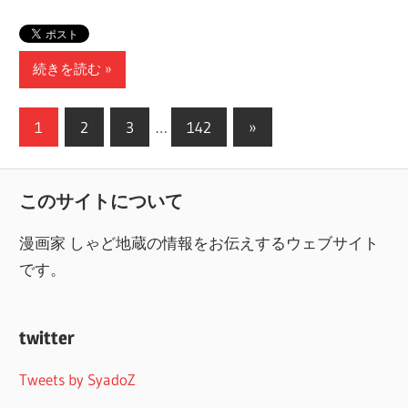
続きを読む
投
次
1
2
3
…
142
»
の
稿
記
ナ
このサイトについて
事
ビ
漫画家 しゃど地蔵の情報をお伝えするウェブサイト
ゲ
です。
ー
シ
twitter
ョ
Tweets by SyadoZ
ン