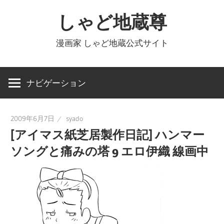
コ
しゃど地蔵尊
ン
テ
漫画家 しゃど地蔵公式サイト
ン
ツ
へ
ナビゲーション
ス
キ
2009年6月7日
syado
ッ
[アイマス紙芝居製作日記] ハンマー
プ
ソングと痛みの塔 9 エロ伊織 線画中