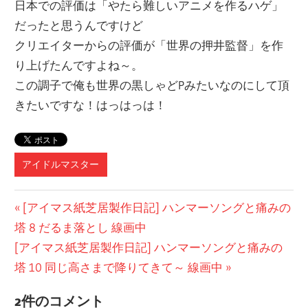
日本での評価は「やたら難しいアニメを作るハゲ」
だったと思うんですけど
クリエイターからの評価が「世界の押井監督」を作
り上げたんですよね～。
この調子で俺も世界の黒しゃどPみたいなのにして頂
きたいですな！はっはっは！
アイドルマスター
投
前
[アイマス紙芝居製作日記] ハンマーソングと痛みの
の
塔 8 だるま落とし 線画中
稿
次
記
[アイマス紙芝居製作日記] ハンマーソングと痛みの
ナ
の
事:
塔 10 同じ高さまで降りてきて～ 線画中
ビ
記
2件のコメント
事: