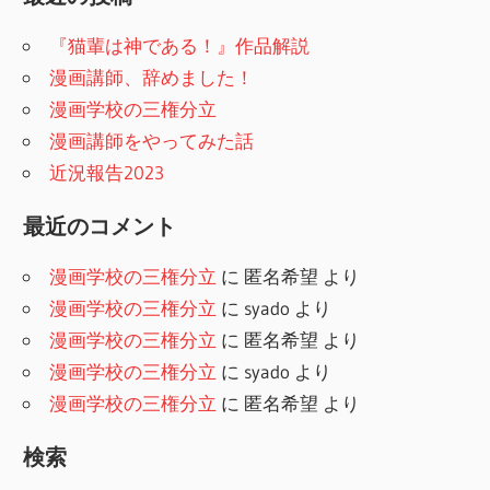
『猫輩は神である！』作品解説
漫画講師、辞めました！
漫画学校の三権分立
漫画講師をやってみた話
近況報告2023
最近のコメント
漫画学校の三権分立
に
匿名希望
より
漫画学校の三権分立
に
syado
より
漫画学校の三権分立
に
匿名希望
より
漫画学校の三権分立
に
syado
より
漫画学校の三権分立
に
匿名希望
より
検索